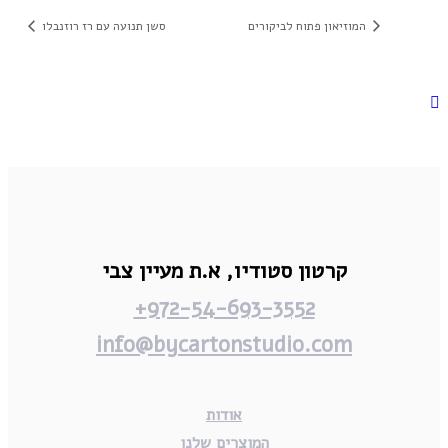
המוזיאון פתוח לביקורים
סשן תנועה עם רז רוזנבלו
קרטון סטודיו,
א.ת מעיין צבי
972-54-693-3552+
info@bycartonstudio.com
אודות
המוצרים שלנו