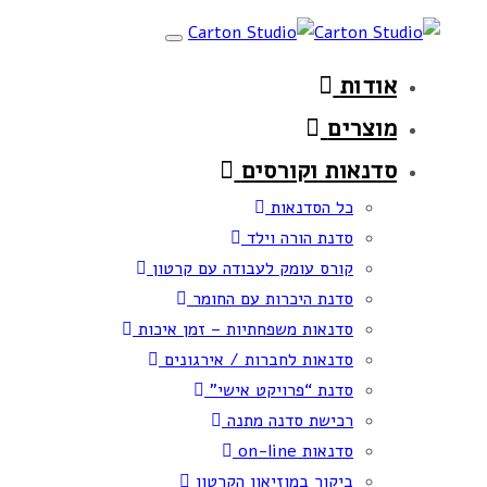
Skip
Skip
Toggle
links
to
navigation
אודות
primary
navigation
מוצרים
Skip
סדנאות וקורסים
to
כל הסדנאות
content
סדנת הורה וילד
קורס עומק לעבודה עם קרטון
סדנת היכרות עם החומר
סדנאות משפחתיות – זמן איכות
סדנאות לחברות / אירגונים
סדנת “פרויקט אישי”
רכישת סדנה מתנה
סדנאות on-line
ביקור במוזיאון הקרטון