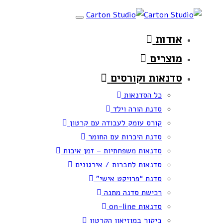
Skip
Skip
Toggle
links
to
navigation
אודות
primary
navigation
מוצרים
Skip
סדנאות וקורסים
to
כל הסדנאות
content
סדנת הורה וילד
קורס עומק לעבודה עם קרטון
סדנת היכרות עם החומר
סדנאות משפחתיות – זמן איכות
סדנאות לחברות / אירגונים
סדנת “פרויקט אישי”
רכישת סדנה מתנה
סדנאות on-line
ביקור במוזיאון הקרטון