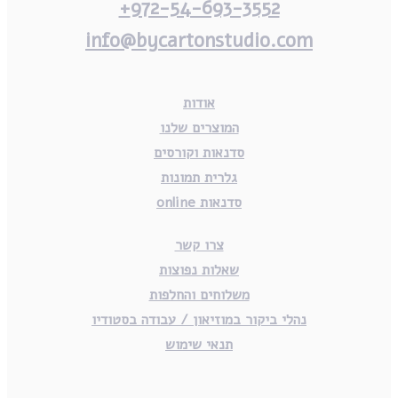
972-54-693-3552+
info@bycartonstudio.com
אודות
המוצרים שלנו
סדנאות וקורסים
גלרית תמונות
סדנאות online
צרו קשר
שאלות נפוצות
משלוחים והחלפות
נהלי ביקור במוזיאון / עבודה בסטודיו
תנאי שימוש