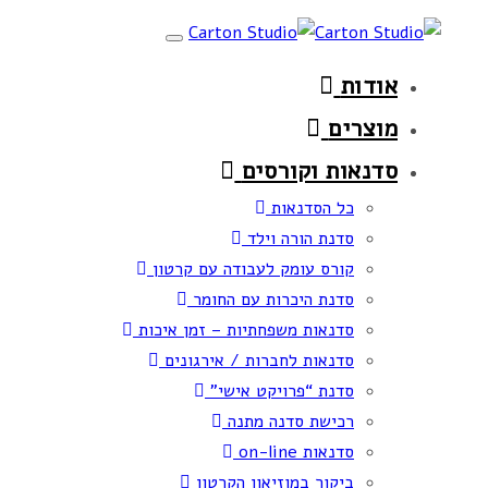
Skip
Skip
Toggle
links
to
navigation
אודות
primary
navigation
מוצרים
Skip
סדנאות וקורסים
to
כל הסדנאות
content
סדנת הורה וילד
קורס עומק לעבודה עם קרטון
סדנת היכרות עם החומר
סדנאות משפחתיות – זמן איכות
סדנאות לחברות / אירגונים
סדנת “פרויקט אישי”
רכישת סדנה מתנה
סדנאות on-line
ביקור במוזיאון הקרטון