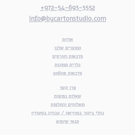
972-54-693-3552+
info@bycartonstudio.com
אודות
המוצרים שלנו
סדנאות וקורסים
גלרית תמונות
סדנאות online
צרו קשר
שאלות נפוצות
משלוחים והחלפות
נהלי ביקור במוזיאון / עבודה בסטודיו
תנאי שימוש