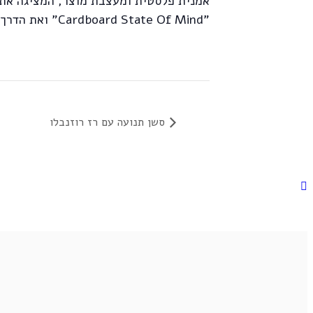
אמנית פלסטית ומעצבת מוצר, המציגה את
"Cardboard State Of Mind" ואת הדרך שהובילה אותה לעולם הקרטון.
סשן תנועה עם רז רוזנבלו