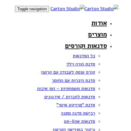
Skip
Skip
Toggle navigation
links
to
אודות
primary
navigation
מוצרים
Skip
סדנאות וקורסים
to
כל הסדנאות
content
סדנת הורה וילד
קורס עומק לעבודה עם קרטון
סדנת היכרות עם החומר
סדנאות משפחתיות – זמן איכות
סדנאות לחברות / אירגונים
סדנת “פרויקט אישי”
רכישת סדנה מתנה
סדנאות on-line
ביקור במוזיאון הקרטון