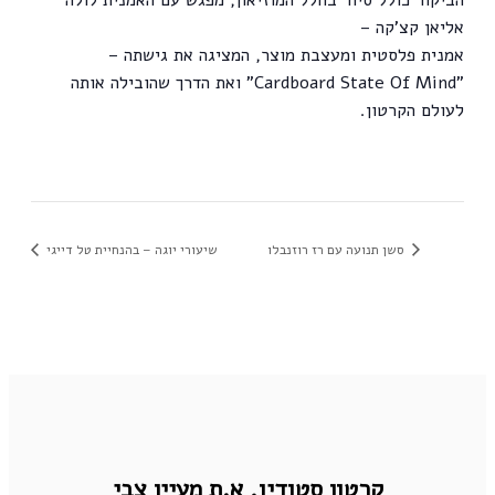
הביקור כולל סיור בחלל המוזיאון, מפגש עם האמנית לולה
אליאן קצ'קה –
אמנית פלסטית ומעצבת מוצר, המציגה את גישתה –
"Cardboard State Of Mind" ואת הדרך שהובילה אותה
לעולם הקרטון.
סשן תנועה עם רז רוזנבלו
שיעורי יוגה – בהנחיית טל דייגי
קרטון סטודיו,
א.ת מעיין צבי