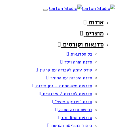
Skip
Skip
Toggle
links
to
navigation
אודות
primary
navigation
מוצרים
Skip
סדנאות וקורסים
to
כל הסדנאות
content
סדנת הורה וילד
קורס עומק לעבודה עם קרטון
סדנת היכרות עם החומר
סדנאות משפחתיות – זמן איכות
סדנאות לחברות / אירגונים
סדנת “פרויקט אישי”
רכישת סדנה מתנה
סדנאות on-line
ביקור במוזיאון הקרטון