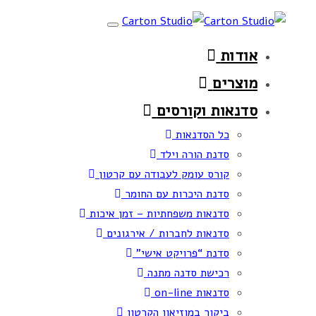
Skip
Skip
Toggle
links
to
navigation
אודות
primary
navigation
מוצרים
Skip
סדנאות וקורסים
to
כל הסדנאות
content
סדנת הורה וילד
קורס עומק לעבודה עם קרטון
סדנת היכרות עם החומר
סדנאות משפחתיות – זמן איכות
סדנאות לחברות / אירגונים
סדנת “פרויקט אישי”
רכישת סדנה מתנה
סדנאות on-line
ביקור במוזיאון הקרטון