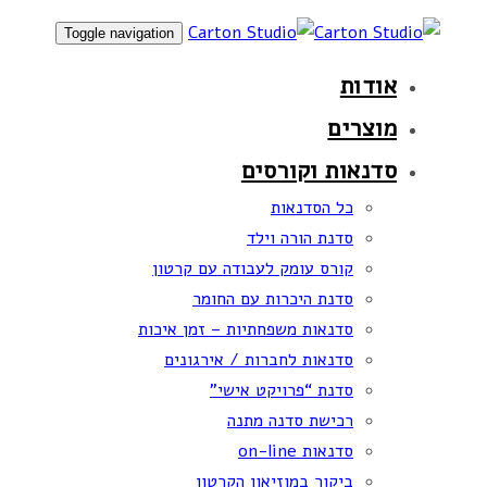
Skip
Skip
Toggle navigation
links
to
אודות
primary
navigation
מוצרים
Skip
סדנאות וקורסים
to
כל הסדנאות
content
סדנת הורה וילד
קורס עומק לעבודה עם קרטון
סדנת היכרות עם החומר
סדנאות משפחתיות – זמן איכות
סדנאות לחברות / אירגונים
סדנת “פרויקט אישי”
רכישת סדנה מתנה
סדנאות on-line
ביקור במוזיאון הקרטון